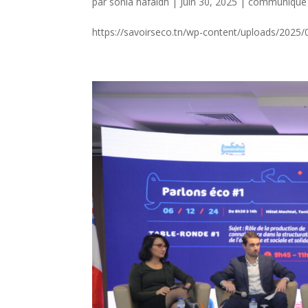
par
sonia hafaidh
|
Juin 30, 2025
|
communiqué 
https://savoirseco.tn/wp-content/uploads/202