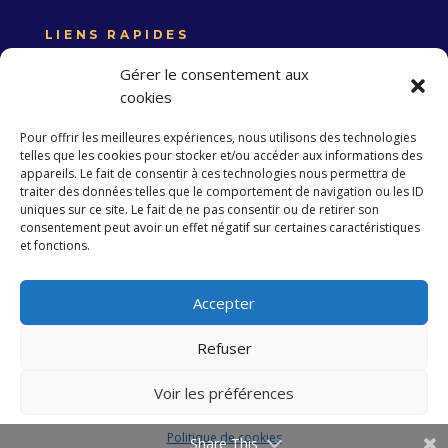
LIENS RAPIDES
Expertise France
Gérer le consentement aux
Union européenne
cookies
Politique de confidentialité
Pour offrir les meilleures expériences, nous utilisons des technologies
telles que les cookies pour stocker et/ou accéder aux informations des
appareils. Le fait de consentir à ces technologies nous permettra de
S’abonner à la Newsletter
traiter des données telles que le comportement de navigation ou les ID
uniques sur ce site. Le fait de ne pas consentir ou de retirer son
consentement peut avoir un effet négatif sur certaines caractéristiques
et fonctions.
S'abonner
Accepter
Refuser
Copyright 2023 EXPERTISE FRANCE. Tous droits
réservés
Voir les préférences
Politique de cookies
Développé par
simple.tn
Share This