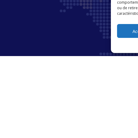
comportement
ou de retire
caractéristi
Ac
vre