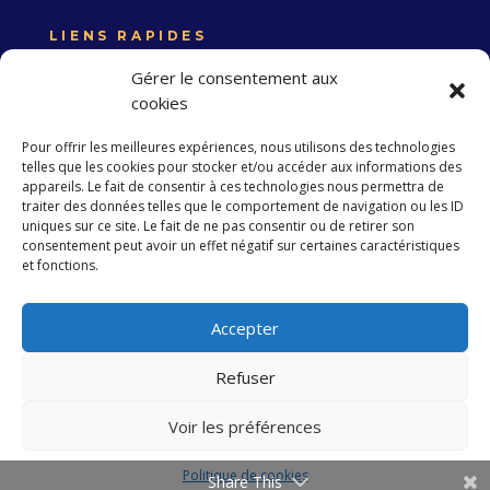
LIENS RAPIDES
Expertise France
Gérer le consentement aux
Union européenne
cookies
Politique de confidentialité
Pour offrir les meilleures expériences, nous utilisons des technologies
telles que les cookies pour stocker et/ou accéder aux informations des
appareils. Le fait de consentir à ces technologies nous permettra de
traiter des données telles que le comportement de navigation ou les ID
S’abonner à la Newsletter
uniques sur ce site. Le fait de ne pas consentir ou de retirer son
consentement peut avoir un effet négatif sur certaines caractéristiques
et fonctions.
S'abonner
Accepter
Refuser
Copyright 2023 EXPERTISE FRANCE. Tous droits
réservés
Voir les préférences
Politique de cookies
Développé par
simple.tn
Share This