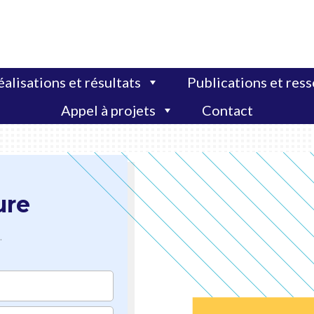
alisations et résultats
Publications et res
Appel à projets
Contact
ure
.