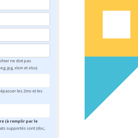
fichier ne doit pas
g, jpg, xlsm et xlsx).
 dépasser les 2mo et les
e (à remplir par le
mats supportés sont (doc,