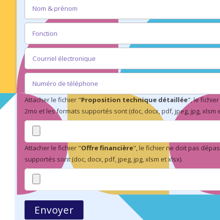
Attacher le fichier "
Proposition technique détaillée
", le fichi
2mo et les formats supportés sont (doc, docx, pdf, jpeg, jpg, xlsm et
Attacher le fichier "
Offre financière
", le fichier ne doit pas dépa
supportés sont (doc, docx, pdf, jpeg, jpg, xlsm et xlsx).